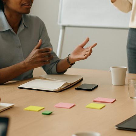
UBIA Wuppertal: Virtuelle
Seminarformate effizient
nutzen
UBIA Wuppertal:
Zertifizierte
Weiterbildungen
absolvieren
Digitale Bildung und
Kompetenzen mit UBIA
Wuppertal
Blended Learning
Strategien bei UBIA
Wuppertal: Praxisnah
lernen